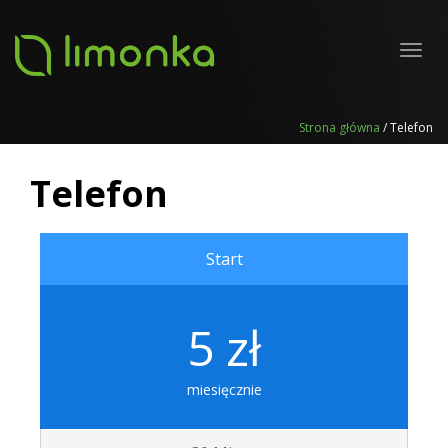
Toggl
navig
Strona główna
/
Telefon
Telefon
Start
5 zł
miesięcznie