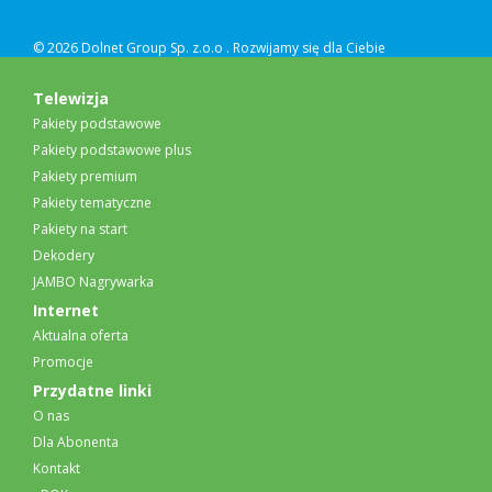
© 2026 Dolnet Group Sp. z.o.o .
Rozwijamy się dla Ciebie
Telewizja
Pakiety podstawowe
Pakiety podstawowe plus
Pakiety premium
Pakiety tematyczne
Pakiety na start
Dekodery
JAMBO Nagrywarka
Internet
Aktualna oferta
Promocje
Przydatne linki
O nas
Dla Abonenta
Kontakt