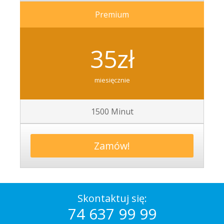
Premium
35zł
miesięcznie
1500 Minut
Zamów!
Skontaktuj się:
74 637 99 99